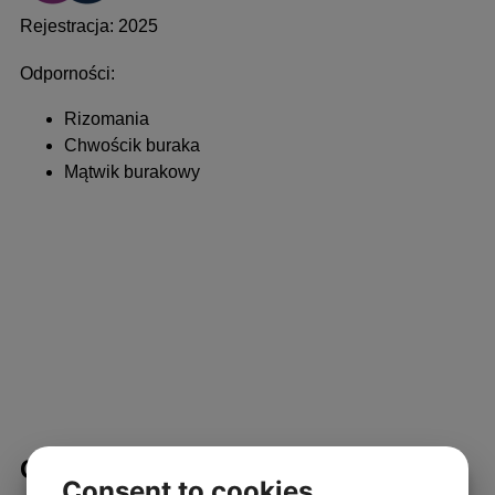
Rejestracja: 2025
Odporności:
Rizomania
Chwościk buraka
Mątwik burakowy
ODMIANY STANDARDOWE
Consent to cookies