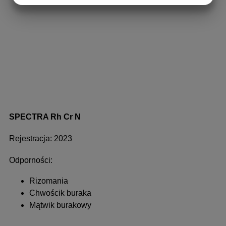
MARKETING
STATISTICS
SPECTRA Rh Cr N
Rejestracja: 2023
Odporności:
Rizomania
Chwościk buraka
Mątwik burakowy