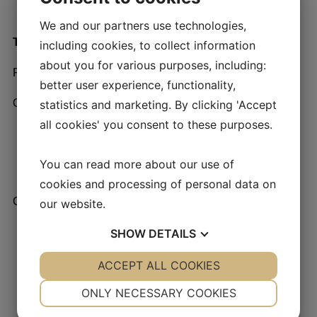
We and our partners use technologies,
TOPGUN Rh Cr N
including cookies, to collect information
about you for various purposes, including:
Rejestracja: 2024
better user experience, functionality,
Odporności:
statistics and marketing. By clicking 'Accept
all cookies' you consent to these purposes.
Rizomania
Chwościk buraka
You can read more about our use of
Mątwik burakowy
cookies and processing of personal data on
Cechy:
our website.
Bardzo wysoka tolerancja na mączniaka
SHOW
DETAILS
prawdziwego
YES
ACCEPT ALL COOKIES
NO
YES
NO
Szybki wzrost i zakrywanie międzyrzędzi
Wysoka tolerancja na Aphanomyces
NECESSARY
PREFERENCES
ONLY NECESSARY COOKIES
Wysoka odporność na pośpiechy
YES
NO
YES
NO