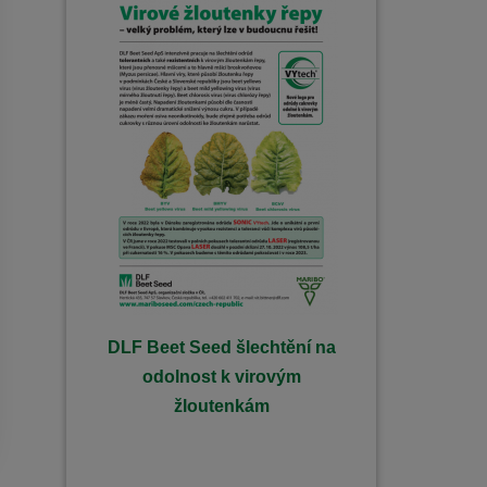
DLF Beet Seed šlechtění na
odolnost k virovým
žloutenkám