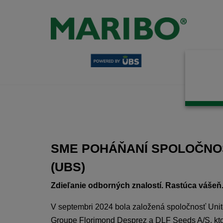
Skip
to
content
SME POHÁŇANÍ SPOLOČNO
(UBS)
Zdieľanie odborných znalostí. Rastúca vášeň
V septembri 2024 bola založená spoločnosť Uni
Groupe Florimond Desprez a DLF Seeds A/S, ktor