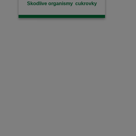
Skodlive organismy ​cukrovky
countries.
d
nia
a
a
kia
y
ne