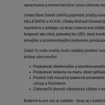
spracovania a komercializácie osiva cukrovej rep
United Beet Seeds zahŕňa popredné značky 
HILLESHÖG a KUHN. Všetky kľúčové činnosti tých
registrácie a predaja, sú teraz riadené pod záš
fungovať ako silný, jednotný tím UBS, ktorý kombi
silnejším a prominentnejším partnerom ponúkajú
Zatiaľ čo naše značky budú naďalej ponúkať rozm
prístup nám umožní:
Poskytovať efektívnejšie a koordinovanejši
Poskytovať riešenia na mieru, ktoré spĺňaj
Posilniť náš inovačný potenciál prostrední
vývoja a šľachtenia
Zabezpečiť plynulý zákaznícky zážitok s ko
Budeme tu pre vás aj naďalej – teraz aj v budúcn