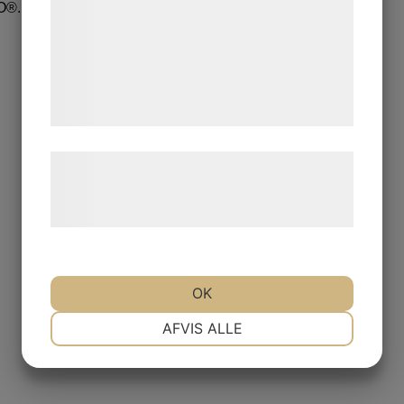
O®.
analysepartnere, som kan kombinere dem
med data, du tidligere har givet dem eller
de har indsamlet gennem din brug af deres
tjenester. Ved at klikke på 'OK' giver du
samtykke til disse formål.
Læs mere om vores brug af cookies og
behandling af persondata på vores
hjemmeside.
OK
NØDVENDIGE
PRÆFERENCER
AFVIS ALLE
MARKETING
STATISTIK